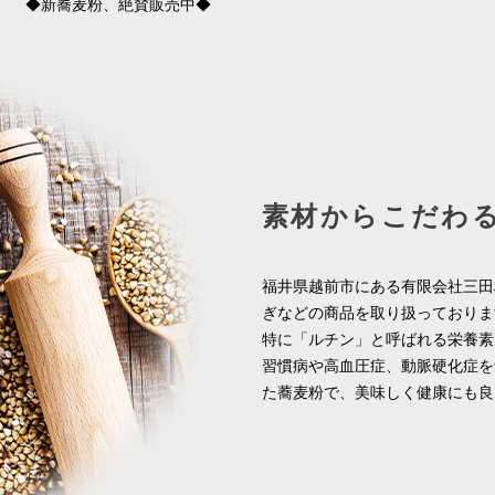
◆新蕎麦粉、絶賛販売中◆
◆5月のお知らせ◆
◆製粉所ニュース◆
◆お知らせ◆
◆4月予定◆
◆年末年始のお知らせ◆
素材からこだわ
GWも通常通り営業しております。
年末年始の営業について
福井県越前市にある有限会社三田
ぎなどの商品を取り扱っておりま
特に「ルチン」と呼ばれる栄養素
習慣病や高血圧症、動脈硬化症を
た蕎麦粉で、美味しく健康にも良